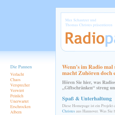
Max Schautzer und
Thomas Christes präsentieren
Wenn's im Radio mal s
Die Pannen
macht Zuhören doch er
Verlacht
Chaos
Hören Sie hier, was Radio
Versprecher
„Giftschränken“ streng unt
Verwirrt
Peinlich
Spaß & Unterhaltung
Unerwartet
Diese Homepage ist ein Projekt
Erschrocken
Christes
aus Hannover. Was Sie hi
Albern