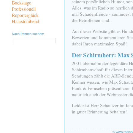
seinem persönlichen Humor, sond
Backstage
Alles, was im Radio so herrlich
Professionell
mal Schadenfreude - zumindest b
Reporterglück
die Betroffenen sind.
Haarsträubend
Auf dieser Website gibt es Hund
Nach Pannen suchen:
Bewerten und kommentieren Sie 
dabei Ihren maximalen Spaß!
Der Schirmherr: Max 
2001 übernahm der legendäre Hö
Schirmherrschaft für dieses Inte
Sendungen zählt die ARD-Sendu
Kenner wissen, wie Max Schautz
Funk & Fernsehen präsentieren k
natürlich auch der Webmaster d
Leider ist Herr Schautzer im Ja
in guter Erinnerung behalten!
© www.radiop