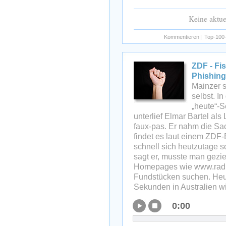
Keine aktu
Kommentieren
|
Top-100-
ZDF - Fis
Phishing
Mainzer s
selbst. I
„heute“-
unterlief Elmar Bartel als
faux-pas. Er nahm die Sa
findet es laut einem ZDF-B
schnell sich heutzutage so
sagt er, musste man gezie
Homepages wie www.radi
Fundstücken suchen. Heu
Sekunden in Australien wi
0:00