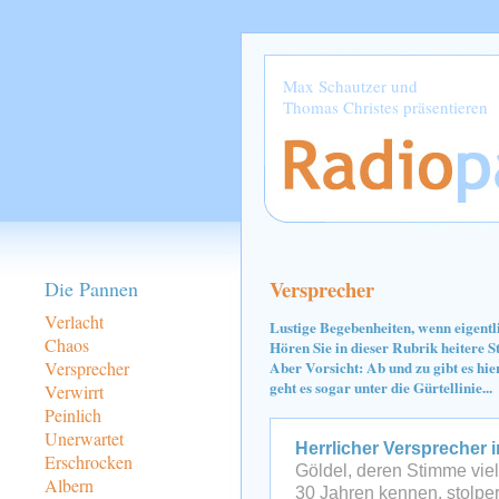
Max Schautzer und
Thomas Christes präsentieren
Versprecher
Die Pannen
Verlacht
Lustige Begebenheiten, wenn eigentl
Chaos
Hören Sie in dieser Rubrik heitere 
Versprecher
Aber Vorsicht: Ab und zu gibt es hi
geht es sogar unter die Gürtellinie...
Verwirrt
Peinlich
Unerwartet
Herrlicher Versprecher 
Erschrocken
Göldel, deren Stimme viel
Albern
30 Jahren kennen, stolper