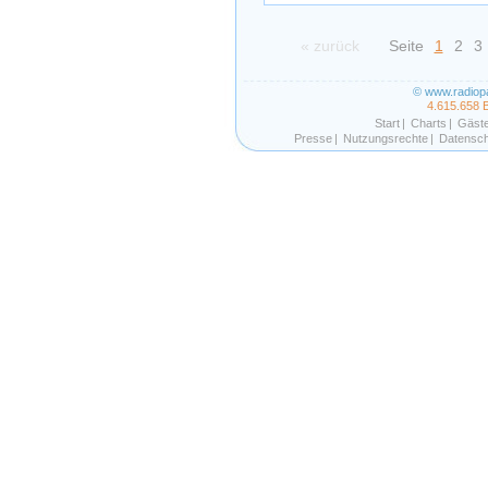
« zurück
Seite
1
2
3
© www.radiop
4.615.658 
Start
|
Charts
|
Gäst
Presse
|
Nutzungsrechte
|
Datensch