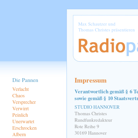
Max Schautzer und
Thomas Christes präsentieren
Impressum
Die Pannen
Verlacht
Verantwortlich gemäß § 6 Te
Chaos
sowie gemäß § 10 Staatsvert
Versprecher
STUDIO HANNOVER
Verwirrt
Thomas Christes
Peinlich
Rundfunkredakteur
Unerwartet
Rote Reihe 9
Erschrocken
30169 Hannover
Albern