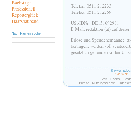
Backstage
Telefon: 0511 212233
Professionell
Telefax: 0511 212269
Reporterglück
Haarsträubend
USt-IDNr.: DE151692981
E-Mail: redaktion (at) auf diese
Nach Pannen suchen:
Erlöse und Spendeneingänge, die
beitragen, werden voll versteuer
gesetzlich geltenden vollen Umsa
© www.radiop
4.616.634 
Start
|
Charts
|
Gäst
Presse
|
Nutzungsrechte
|
Datensch