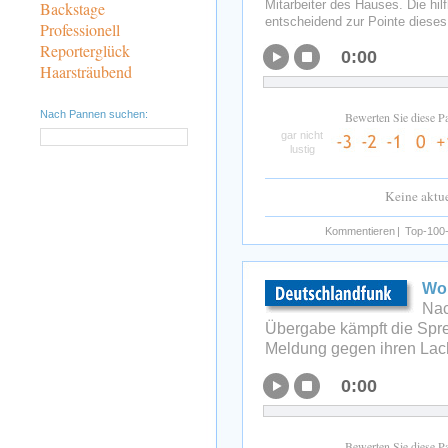
Mitarbeiter des Hauses. Die hilf
Backstage
entscheidend zur Pointe dieses
Professionell
Reporterglück
0:00
Haarsträubend
Nach Pannen suchen:
Bewerten Sie diese P
gar nicht
lustig
Keine aktu
Kommentieren
|
Top-100-
Wo 
Nac
Übergabe kämpft die Sprec
Meldung gegen ihren Lac
0:00
Bewerten Sie diese P