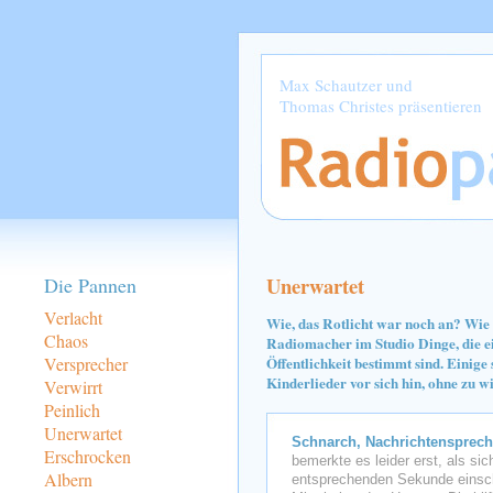
Max Schautzer und
Thomas Christes präsentieren
Unerwartet
Die Pannen
Verlacht
Wie, das Rotlicht war noch an? Wie 
Chaos
Radiomacher im Studio Dinge, die eig
Versprecher
Öffentlichkeit bestimmt sind. Einige
Kinderlieder vor sich hin, ohne zu wi
Verwirrt
Peinlich
Unerwartet
Schnarch, Nachrichtensprech
Erschrocken
bemerkte es leider erst, als sic
Albern
entsprechenden Sekunde einscha