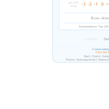
gar nicht
lustig
Keine aktu
Kommentieren
|
Top-100-
« zurück
Sei
© www.radiop
4.615.363 
Start
|
Charts
|
Gäst
Presse
|
Nutzungsrechte
|
Datensch