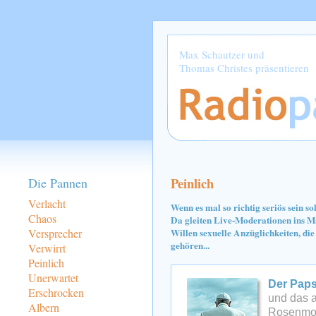
Max Schautzer und
Thomas Christes präsentieren
Peinlich
Die Pannen
Verlacht
Wenn es mal so richtig seriös sein sol
Chaos
Da gleiten Live-Moderationen ins Ma
Versprecher
Willen sexuelle Anzüglichkeiten, die
gehören...
Verwirrt
Peinlich
Unerwartet
Der Papst
Erschrocken
und das 
Albern
Rosenmon