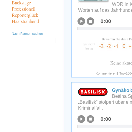
Backstage
WDR in Kö
Professionell
Worten auf das Jahrhunder
Reporterglück
Haarsträubend
0:00
Nach Pannen suchen:
Bewerten Sie diese P
gar nicht
lustig
Keine aktu
Kommentieren
|
Top-100-
Gynäkolo
Bettina 
„Basilisk“ stolpert über 
Kriminalfall.
0:00