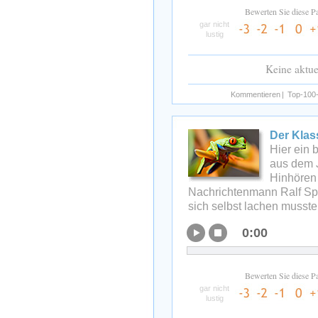
Bewerten Sie diese P
gar nicht
lustig
Keine aktu
Kommentieren
|
Top-100-
Der Klas
Hier ein 
aus dem 
Hinhören
Nachrichtenmann Ralf Sp
sich selbst lachen musste
0:00
Bewerten Sie diese P
gar nicht
lustig