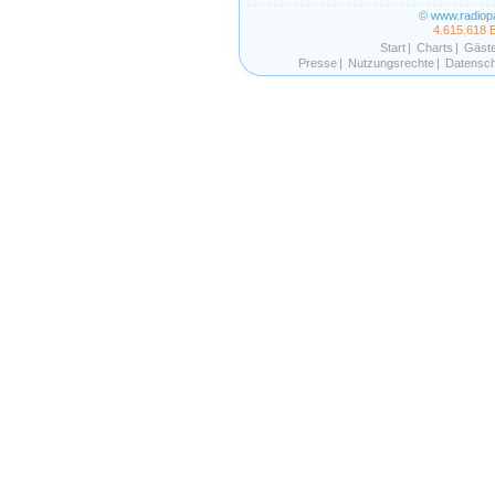
© www.radiop
4.615.618 
Start
|
Charts
|
Gäst
Presse
|
Nutzungsrechte
|
Datensch