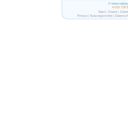
© www.radiop
4.616.738 
Start
|
Charts
|
Gäst
Presse
|
Nutzungsrechte
|
Datensch