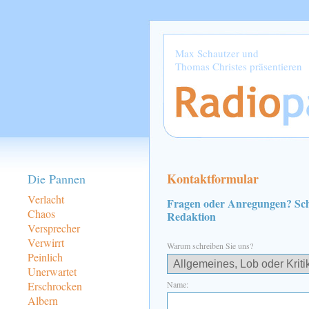
Max Schautzer und
Thomas Christes präsentieren
Kontaktformular
Die Pannen
Verlacht
Fragen oder Anregungen? Sch
Chaos
Redaktion
Versprecher
Verwirrt
Warum schreiben Sie uns?
Peinlich
Unerwartet
Erschrocken
Name:
Albern