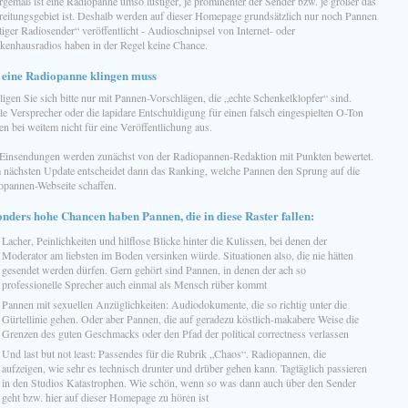
rgemäß ist eine Radiopanne umso lustiger, je prominenter der Sender bzw. je größer das
reitungsgebiet ist. Deshalb werden auf dieser Homepage grundsätzlich nur noch Pannen
tiger Radiosender“ veröffentlicht - Audioschnipsel von Internet- oder
kenhausradios haben in der Regel keine Chance.
 eine Radiopanne klingen muss
ligen Sie sich bitte nur mit Pannen-Vorschlägen, die „echte Schenkelklopfer“ sind.
le Versprecher oder die lapidare Entschuldigung für einen falsch eingespielten O-Ton
en bei weitem nicht für eine Veröffentlichung aus.
 Einsendungen werden zunächst von der Radiopannen-Redaktion mit Punkten bewertet.
 nächsten Update entscheidet dann das Ranking, welche Pannen den Sprung auf die
opannen-Webseite schaffen.
nders hohe Chancen haben Pannen, die in diese Raster fallen:
Lacher, Peinlichkeiten und hilflose Blicke hinter die Kulissen, bei denen der
Moderator am liebsten im Boden versinken würde. Situationen also, die nie hätten
gesendet werden dürfen. Gern gehört sind Pannen, in denen der ach so
professionelle Sprecher auch einmal als Mensch rüber kommt
Pannen mit sexuellen Anzüglichkeiten: Audiodokumente, die so richtig unter die
Gürtellinie gehen. Oder aber Pannen, die auf geradezu köstlich-makabere Weise die
Grenzen des guten Geschmacks oder den Pfad der political correctness verlassen
Und last but not least: Passendes für die Rubrik „Chaos“. Radiopannen, die
aufzeigen, wie sehr es technisch drunter und drüber gehen kann. Tagtäglich passieren
in den Studios Katastrophen. Wie schön, wenn so was dann auch über den Sender
geht bzw. hier auf dieser Homepage zu hören ist