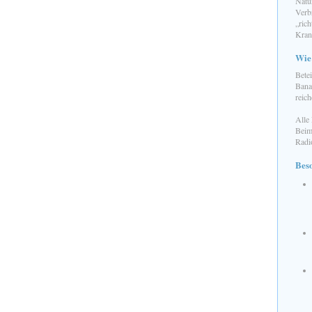
Natu
Verb
„rich
Kran
Wie
Betei
Bana
reich
Alle
Beim
Radi
Beso