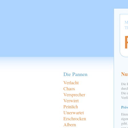
M
T
Nu
Die Pannen
Verlacht
Die 
Chaos
durc
Die 
Versprecher
Verf
Verwirrt
Peinlich
Priv
Unerwartet
Einz
Erschrocken
eige
geht
Albern
von 