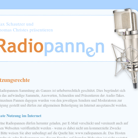
ax Schautzer und
homas Christes präsentieren
tzungsrechte
Radiopannen-Sammlung als Ganzes ist urheberrechtlich geschützt. Dies begründet sich
h das aufwändige Sammeln, Auswerten, Schneiden und Präsentieren der Audio-Takes.
einzelnen Pannen dagegen wurden von den jeweiligen Sendern und Moderatoren zur
ügung gestellt und dürfen zur allgemeinen Belustigung im Internet ausgetauscht werden.
ate Nutzung im Internet
elne Radiopannen dürfen herunter geladen, per E-Mail verschickt und vereinzelt auch auf
nen Webseiten veröffentlicht werden - wenn es dabei nicht um kommerzielle Zwecke
. Bitte weisen Sie aber unbedingt auf die Quelle hin: www.radiopannen.de. Das Hosten
mehr als zehn Radiopannen aus diesem Fundus auf fremden Webseiten ist nicht gestattet.