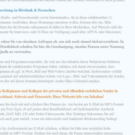
breitung in Hörfunk & Fernsehen
Radio- und Fernsehsender sowie Internetradios, die in ihren redaktionellen (!)
rammen Audiotakes dieser Homepage einsetzen wollen, können dies tun. Bitte
hnen Sie die Domain radiopannen.de dabei in Ihrer Moderation. Auf Wunsch steht der
aster für Interviews oder O-Töne zur Verfügung (auch über APT-X oder Musictaxi).
e sehen Sie von einzelnen Anfragen ab, um sich noch einmal rückzuversichern. In
r Deutlichkeit erhalten Sie hier die Genehmigung, einzelne Pannen unter Nennung
Quelle zu verwenden.
en und Programmveranstalter, die sich aus den Inhalten dieser Webpräsenz bedienen
amit ihr redaktionelles Programm füllen, erklären sich damit einverstanden, dass
pannen.de ggf. in Wort, Bild und Web-Videos darüber berichtet. Insbesondere verfällt
Anspruch auf urheberrechtlichen Schutz von Logo-, Bild- und Videomaterial der Sender,
von den auf dieser Domain hinterlegten Audio-Takes Gebrauch machen.
e Kolleginnen und Kollegen der privaten und öffentlich-rechtlichen Sender in
schland, Schweiz und Österreich: Diese Webseite lebt von Inhalten!
en Sie doch mit und schicken Ihre Pannen ein. Am besten per E-Mail im MP3-Format.
 per Post: Egal, ob auf gutem alten Rundfunkband, auf herkömmlicher Aircheck-
ette, DAT, MD, CD oder Doku-Videocassette. Ihre Tonträger bekommen Sie auf
ch auch gern zurück, wenn ein adressierter und frankierter Rückumschlag beiliegt.
 Sie Audiomaterial per E-Mail schicken, wählen Sie bitte eine möglichst hohe
ualität im MP3-Format. Denken Sie auch daran, die Panne einigermaßen einzugrenzen.