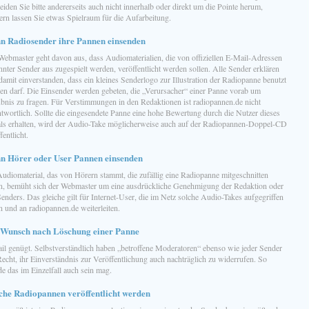
iden Sie bitte andererseits auch nicht innerhalb oder direkt um die Pointe herum,
ern lassen Sie etwas Spielraum für die Aufarbeitung.
n Radiosender ihre Pannen einsenden
Webmaster geht davon aus, dass Audiomaterialien, die von offiziellen E-Mail-Adressen
nter Sender aus zugespielt werden, veröffentlicht werden sollen. Alle Sender erklären
damit einverstanden, dass ein kleines Senderlogo zur Illustration der Radiopanne benutzt
en darf. Die Einsender werden gebeten, die „Verursacher“ einer Panne vorab um
ubnis zu fragen. Für Verstimmungen in den Redaktionen ist radiopannen.de nicht
ntwortlich. Sollte die eingesendete Panne eine hohe Bewertung durch die Nutzer dieses
als erhalten, wird der Audio-Take möglicherweise auch auf der Radiopannen-Doppel-CD
fentlicht.
n Hörer oder User Pannen einsenden
Audiomaterial, das von Hörern stammt, die zufällig eine Radiopanne mitgeschnitten
n, bemüht sich der Webmaster um eine ausdrückliche Genehmigung der Redaktion oder
enders. Das gleiche gilt für Internet-User, die im Netz solche Audio-Takes aufgegriffen
n und an radiopannen.de weiterleiten.
 Wunsch nach Löschung einer Panne
il genügt. Selbstverständlich haben „betroffene Moderatoren“ ebenso wie jeder Sender
echt, ihr Einverständnis zur Veröffentlichung auch nachträglich zu widerrufen. So
e das im Einzelfall auch sein mag.
che Radiopannen veröffentlicht werden