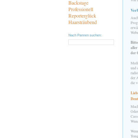
Backstage
Professionell
Ver
Reporterglück
Auch 
Haarsträubend
Prog
erwä
Webm
Nach Pannen suchen:
Bitt
alle
der 
Medi
und d
radio
der 
die 
Lieb
Deut
Mach
Oder
Cass
Wuns
Wenn
Tonq