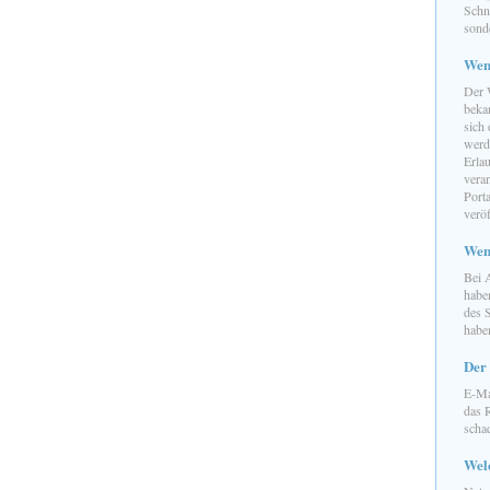
Schne
sond
Wen
Der 
bekan
sich 
werd
Erla
vera
Port
veröf
Wen
Bei 
habe
des S
habe
Der
E-Ma
das R
schad
Wel