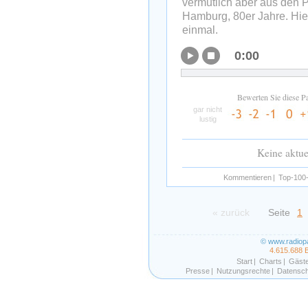
vermutlich aber aus den 
Hamburg, 80er Jahre. Hie
einmal.
0:00
Bewerten Sie diese P
gar nicht
lustig
Keine aktu
Kommentieren
|
Top-100-
« zurück
Seite
1
© www.radiop
4.615.688 
Start
|
Charts
|
Gäst
Presse
|
Nutzungsrechte
|
Datensch