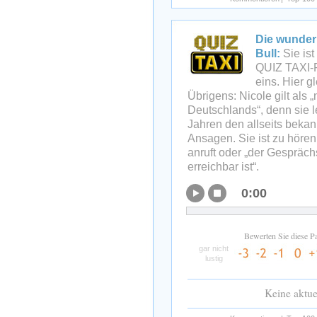
Die wunder
Bull:
Sie ist
QUIZ TAXI-F
eins. Hier g
Übrigens: Nicole gilt als
Deutschlands“, denn sie l
Jahren den allseits beka
Ansagen. Sie ist zu höre
anruft oder „der Gespräch
erreichbar ist“.
0:00
Bewerten Sie diese P
gar nicht
lustig
Keine aktu