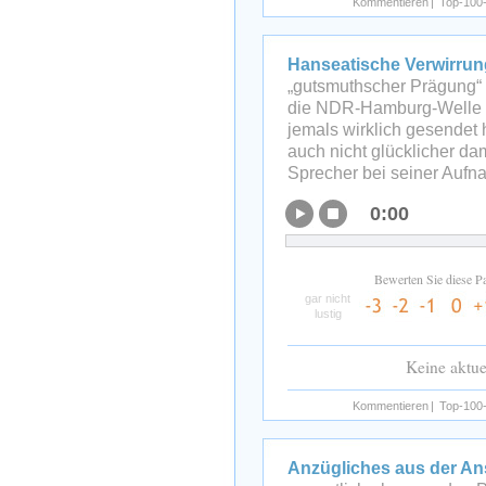
Kommentieren
|
Top-100-
Hanseatische Verwirrun
„gutsmuthscher Prägung“ g
die NDR-Hamburg-Welle d
jemals wirklich gesendet
auch nicht glücklicher da
Sprecher bei seiner Aufn
0:00
Bewerten Sie diese P
gar nicht
lustig
Keine aktu
Kommentieren
|
Top-100-
Anzügliches aus der Ans