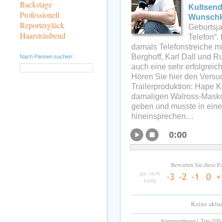
Backstage
Kultsen
Professionell
Wunschk
Reporterglück
Geburtsja
Haarsträubend
Telefon“.
damals Telefonstreiche m
Berghoff, Karl Dall und Ru
Nach Pannen suchen:
auch eine sehr erfolgrei
Hören Sie hier den Versuc
Trailerproduktion: Hape K
damaligen Walross-Mask
geben und musste in eine
hineinsprechen…
0:00
Bewerten Sie diese P
gar nicht
lustig
Keine aktu
Kommentieren
|
Top-100-