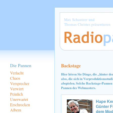
Max Schautzer und
Thomas Christes präsentieren
Backstage
Die Pannen
Verlacht
Hier hören Sie Dinge, die „hinter de
Chaos
also, die sich in Vorproduktionsstu
Versprecher
abspielen. Solche Backstage-Pannen 
Pannen des Webmasters.
Verwirrt
Peinlich
Unerwartet
Hape Ker
Erschrocken
Günter 
Albern
dem Mode