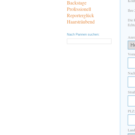
Kont
Backstage
Professionell
Ihre
Reporterglück
Die 
Haarsträubend
Echtz
Nach Pannen suchen:
Anre
Vorn
Nach
Straß
PLZ:
Land