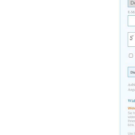
E-Ma
Anbi
Anga
Wid
Wide
Sie 
wide
Ihne
bzw. 
Um I