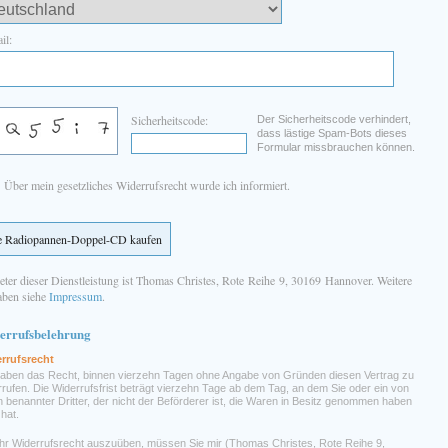
il:
Sicherheitscode:
Der Sicherheitscode verhindert,
dass lästige Spam-Bots dieses
Formular missbrauchen können.
Über mein gesetzliches Widerrufsrecht wurde ich informiert.
eter dieser Dienstleistung ist Thomas Christes, Rote Reihe 9, 30169 Hannover. Weitere
ben siehe
Impressum
.
errufsbelehrung
rrufsrecht
haben das Recht, binnen vierzehn Tagen ohne Angabe von Gründen diesen Vertrag zu
rrufen. Die Widerrufsfrist beträgt vierzehn Tage ab dem Tag, an dem Sie oder ein von
n benannter Dritter, der nicht der Beförderer ist, die Waren in Besitz genommen haben
hat.
hr Widerrufsrecht auszuüben, müssen Sie mir (Thomas Christes, Rote Reihe 9,