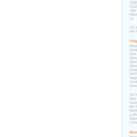
3016
21226
oder
dafü
ist.
Zur 
des 
Folg
Wenn
erha
sich
güns
vier
dies
Zahl
mit 
wege
ich 
dass
Sie 
dem 
zurü
der 
Rück
aufk
Eige
zurü
Must