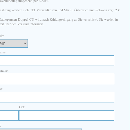
overbindung umgehend per E-Mail.
 Zahlung versteht sich inkl. Versandkosten und MwSt. Österreich und Schweiz zzgl. 2 €.
Radiopannen-Doppel-CD wird nach Zahlungseingang an Sie verschickt. Sie werden in
eit über den Versand informiert.
de:
ame:
name:
e:
Ort:
: