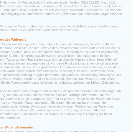
9 Hannover, E-Mail: redaktion@radiopannen.de, Telefon: 0511 212233, Fax: 0511
9) mittels einer eindeutigen Erklärung (z. B. ein mit der Post versandter Brief, Telefax
 E-Mail) über Ihren Entschluss, diesen Vertrag zu widerrufen, informieren. Sie können
r das beigefügte Muster-Widerrufsformular verwenden, das aber nicht vorgeschrieben
Wahrung der Widerrufsfrist reicht es aus, dass Sie die Mitteilung über die Ausübung
Widerrufsrechts vor Ablauf der Widerrufsfrist absenden.
en des Widerrufs
 Sie diesen Vertrag widerrufen, habe ich Ihnen alle Zahlungen, die ich von Ihnen
lten habe, einschließlich der Lieferkosten (mit Ausnahme der zusätzlichen Kosten, die
 daraus ergeben, dass Sie eine andere Art der Lieferung als die von mir angebotene,
tigste Standardlieferung gewählt haben), unverzüglich und spätestens binnen
zehn Tagen ab dem Tag zurückzuzahlen, an dem die Mitteilung über Ihren Widerruf
es Vertrags bei mir eingegangen ist. Für diese Rückzahlung verwende ich dasselbe
ungsmittel, das Sie bei der ursprünglichen Transaktion eingesetzt haben, es sei denn,
Ihnen wurde ausdrücklich etwas anderes vereinbart; in keinem Fall werden Ihnen
n dieser Rückzahlung Entgelte berechnet. Ich kann die Rückzahlung verweigern, bis
die Waren wieder zurückerhalten habe oder bis Sie den Nachweis erbracht haben,
 Sie die Waren zurückgesandt haben, je nachdem, welches der frühere Zeitpunkt ist.
haben die Waren unverzüglich und in jedem Fall spätestens binnen vierzehn Tagen ab
Tag, an dem Sie mich über den Widerruf dieses Vertrags unterrichten, an mich
ckzusenden oder zu übergeben. Die Frist ist gewahrt, wenn Sie die Waren vor Ablauf
Frist von vierzehn Tagen absenden. Sie tragen die unmittelbaren Kosten der
sendung der Waren. Sie müssen für einen etwaigen Wertverlust der Waren nur
ommen, wenn dieser Wertverlust auf einen zur Prüfung der Beschaffenheit,
nschaften und Funktionsweise der Waren nicht notwendigen Umgang mit Ihnen
ckzuführen ist.
er-Widerrufsformular