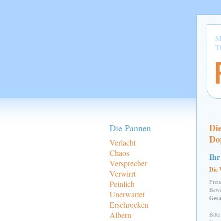
M
T
Die
Die Pannen
Do
Verlacht
Chaos
Ihr
Versprecher
Die 
Verwirrt
Freu
Peinlich
Bewe
Unerwartet
Gesa
Erschrocken
Albern
Bitte