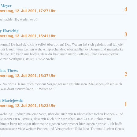
 Meyer
4
erstag, 12. Juli 2001, 17:27 Uhr
gemachte HP, weiter so :-)
y Horschig
3
erstag, 12. Juli 2001, 15:41 Uhr
omas! Da hast du dich ja selbst übertroffen! Das Warten hat sich gelohnt, mit tut jetzt
 der Bauch vom Lachen weh. Ansprechendes, übersichtliches Design und megastarke
chnitte. Ich kann nur hoffen, dass dir bald noch mehr Kollegen, ihre 'Gesammelten
e' zur Verfügung stellen. Coole Sache!
kus Thews
2
erstag, 12. Juli 2001, 15:37 Uhr
o. Na prima. Kann mich meinem Vorgänger nur anschliessen. Mal sehen, ob ich auch
was dazu steuern kann..... Weiter so !
s Maciejewski
1
erstag, 12. Juli 2001, 15:23 Uhr
 Achtung! Endlich mal eine Seite, über die auch wir Radiomacher lachen können - und
alle Hörer DER Beweis, dass wir auch nur Menschen sind :-) Das Schöne: im
hinein kann ich sogar über meine eigenen Versprecher hier lachen *grins* - ich hoffe
gaaaaaaaaanz viele weitere Pannen und Versprecher! Tolle Idee, Thomas! Lieben Gruss,
s