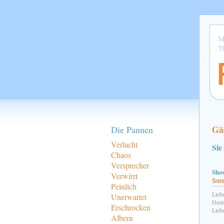
M
T
Gä
Die Pannen
Verlacht
Sie
Chaos
Versprecher
Sho
Verwirrt
Sonn
Peinlich
Lieb
Unerwartet
Deut
Erschrocken
Lieb
Albern