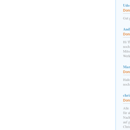
Udo
Donn
Gut 
And
Donn
Hi Th
noch
Mits
Werk
Mar
Donn
Hall
noch 
chri
Donn
Alle
für 
Nach
auf 
Chri