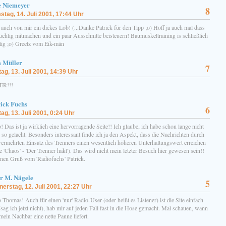
e Niemeyer
8
tag, 14. Juli 2001, 17:44 Uhr
auch von mir ein dickes Lob! (...Danke Patrick für den Tipp ;o) Hoff ja auch mal dass
tüchtig mitmachen und ein paar Ausschnitte beisteuern! Baumuskeltraining is schließlich
tig ;o) Greetz vom Eik-män
 Müller
7
tag, 13. Juli 2001, 14:39 Uhr
ER!!!
ick Fuchs
6
tag, 13. Juli 2001, 0:24 Uhr
! Das ist ja wirklich eine hervorragende Seite!! Ich glaube, ich habe schon lange nicht
so gelacht. Besonders interessant finde ich ja den Aspekt, dass die Nachrichten durch
vermehrten Einsatz des Trenners einen wesentlich höheren Unterhaltungswert erreichen
e 'Chaos' - 'Der Trenner hakt'). Das wird nicht mein letzter Besuch hier gewesen sein!!
nen Gruß vom 'Radiofuchs' Patrick.
r M. Nägele
5
erstag, 12. Juli 2001, 22:27 Uhr
 Thomas! Auch für einen 'nur' Radio-User (oder heißt es Listener) ist die Site einfach
 (sag ich jetzt nicht), hab mir auf jeden Fall fast in die Hose gemacht. Mal schauen, wann
mein Nachbar eine nette Panne liefert.