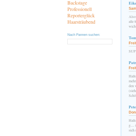
Backstage
Eik
Professionell
Sams
Reporterglück
Also 
Haarsträubend
alle 
wich
Nach Pannen suchen:
Tom
Frei
SUP
Patr
Frei
Hallo
mehr 
den 
(sieh
Schö
Pete
Donn
Hallo
g....
sich 