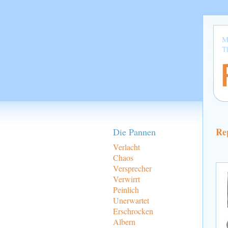
M
T
Re
Die Pannen
Verlacht
Chaos
Versprecher
Verwirrt
Peinlich
Unerwartet
Erschrocken
Albern