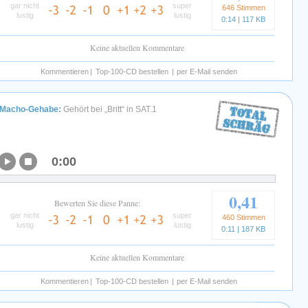
gar nicht
super
646 Stimmen
lustig
lustig
0:14 | 117 KB
Keine aktuellen Kommentare
Kommentieren
|
Top-100-CD bestellen
|
per E-Mail senden
Macho-Gehabe:
Gehört bei „Britt“ in SAT.1
0:00
0,41
Bewerten Sie diese Panne:
gar nicht
super
460 Stimmen
lustig
lustig
0:11 | 187 KB
Keine aktuellen Kommentare
Kommentieren
|
Top-100-CD bestellen
|
per E-Mail senden