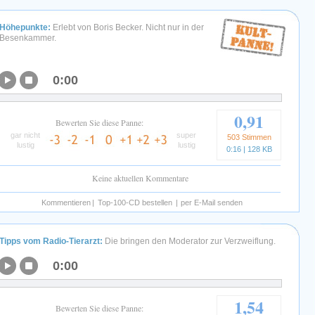
Höhepunkte:
Erlebt von Boris Becker. Nicht nur in der
Besenkammer.
0:00
0,91
Bewerten Sie diese Panne:
gar nicht
super
503 Stimmen
lustig
lustig
0:16 | 128 KB
Keine aktuellen Kommentare
Kommentieren
|
Top-100-CD bestellen
|
per E-Mail senden
Tipps vom Radio-Tierarzt:
Die bringen den Moderator zur Verzweiflung.
0:00
1,54
Bewerten Sie diese Panne: