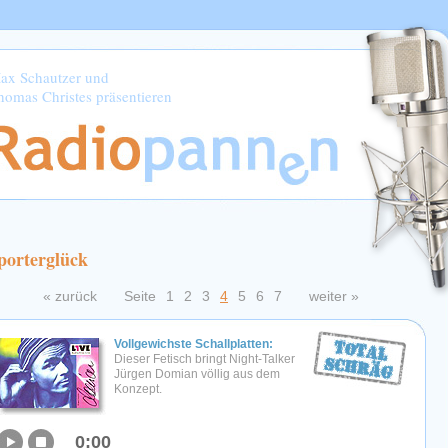
ax Schautzer und
homas Christes präsentieren
porterglück
« zurück
Seite
1
2
3
4
5
6
7
weiter »
Vollgewichste Schallplatten:
Dieser Fetisch bringt Night-Talker
Jürgen Domian völlig aus dem
Konzept.
0:00