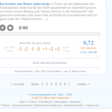
Ein Schelm, wer Böses dabei denkt:
O-Töne, die der Webmaster der
Radiopannen-Seite mal für den NDR gesammelt hat. Eigentlich ging es
um einen braven Beitrag zum Thema „Kerzen in der Adventszeit“. Bei
gewissen Antworten aber kann man unchristliche Assoziationen nicht so
ganz unter den Teppich kehren... ;-)
0:00
0,72
Bewerten Sie diese Panne:
gar nicht
super
426 Stimmen
lustig
lustig
0:14 | 228 KB
Keine aktuellen Kommentare
Kommentieren
|
Top-100-CD bestellen
|
per E-Mail senden
« zurück
Seite
1
2
3
4
5
6
7
weiter »
© www.radiopannen.de 2001 - 2026
4.616.371 Besucher insgesamt
Start
|
Charts
|
Gästebuch
|
Newsletter
|
Spenden
Presse
|
Nutzungsrechte
|
Datenschutzerklärung
|
Kontaktformular
|
Impressum