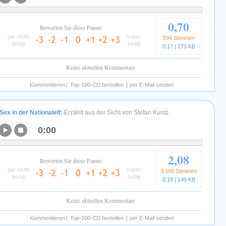
0,70
Bewerten Sie diese Panne:
gar nicht
super
594 Stimmen
lustig
lustig
0:17 | 273 KB
Keine aktuellen Kommentare
Kommentieren
|
Top-100-CD bestellen
|
per E-Mail senden
Sex in der Nationalelf:
Erzählt aus der Sicht von Stefan Kuntz.
0:00
2,08
Bewerten Sie diese Panne:
gar nicht
super
3.190 Stimmen
lustig
lustig
0:19 | 149 KB
Keine aktuellen Kommentare
Kommentieren
|
Top-100-CD bestellen
|
per E-Mail senden