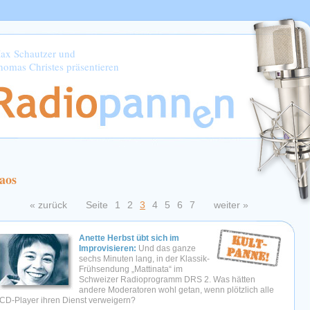
ax Schautzer und
homas Christes präsentieren
aos
« zurück
Seite
1
2
3
4
5
6
7
weiter »
Anette Herbst übt sich im
Improvisieren:
Und das ganze
sechs Minuten lang, in der Klassik-
Frühsendung „Mattinata“ im
Schweizer Radioprogramm DRS 2. Was hätten
andere Moderatoren wohl getan, wenn plötzlich alle
CD-Player ihren Dienst verweigern?