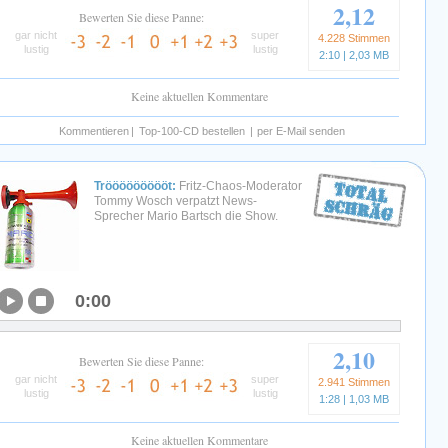
2,12
Bewerten Sie diese Panne:
gar nicht
super
4.228 Stimmen
lustig
lustig
2:10 | 2,03 MB
Keine aktuellen Kommentare
Kommentieren
|
Top-100-CD bestellen
|
per E-Mail senden
Tröööööööööt:
Fritz-Chaos-Moderator
Tommy Wosch verpatzt News-
Sprecher Mario Bartsch die Show.
0:00
2,10
Bewerten Sie diese Panne:
gar nicht
super
2.941 Stimmen
lustig
lustig
1:28 | 1,03 MB
Keine aktuellen Kommentare