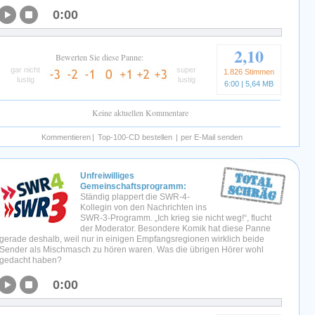
0:00
2,10
Bewerten Sie diese Panne:
gar nicht
super
1.826 Stimmen
lustig
lustig
6:00 | 5,64 MB
Keine aktuellen Kommentare
Kommentieren
|
Top-100-CD bestellen
|
per E-Mail senden
Unfreiwilliges
Gemeinschaftsprogramm:
Ständig plappert die SWR-4-
Kollegin von den Nachrichten ins
SWR-3-Programm. „Ich krieg sie nicht weg!“, flucht
der Moderator. Besondere Komik hat diese Panne
gerade deshalb, weil nur in einigen Empfangsregionen wirklich beide
Sender als Mischmasch zu hören waren. Was die übrigen Hörer wohl
gedacht haben?
0:00