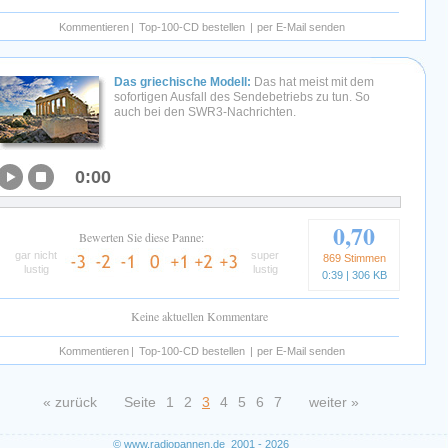
Kommentieren
|
Top-100-CD bestellen
|
per E-Mail senden
Das griechische Modell:
Das hat meist mit dem
sofortigen Ausfall des Sendebetriebs zu tun. So
auch bei den SWR3-Nachrichten.
0:00
0,70
Bewerten Sie diese Panne:
gar nicht
super
869 Stimmen
lustig
lustig
0:39 | 306 KB
Keine aktuellen Kommentare
Kommentieren
|
Top-100-CD bestellen
|
per E-Mail senden
« zurück
Seite
1
2
3
4
5
6
7
weiter »
© www.radiopannen.de 2001 - 2026