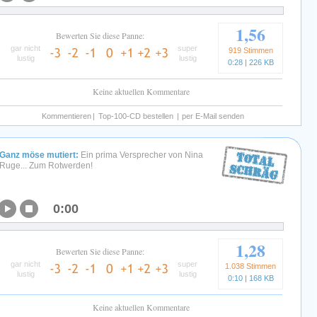
1,56
Bewerten Sie diese Panne:
gar nicht
super
919 Stimmen
lustig
lustig
0:28 | 226 KB
Keine aktuellen Kommentare
Kommentieren
|
Top-100-CD bestellen
|
per E-Mail senden
Ganz möse mutiert:
Ein prima Versprecher von Nina
Ruge... Zum Rotwerden!
0:00
1,28
Bewerten Sie diese Panne:
gar nicht
super
1.038 Stimmen
lustig
lustig
0:10 | 168 KB
Keine aktuellen Kommentare