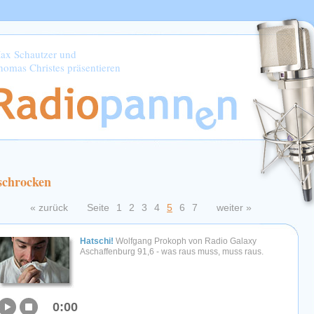
ax Schautzer und
homas Christes präsentieren
schrocken
« zurück
Seite
1
2
3
4
5
6
7
weiter »
Hatschi!
Wolfgang Prokoph von Radio Galaxy
Aschaffenburg 91,6 - was raus muss, muss raus.
0:00