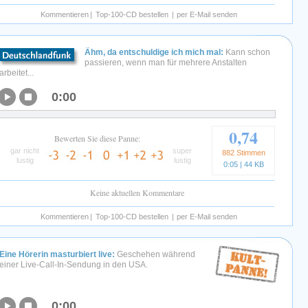
Kommentieren
|
Top-100-CD bestellen
|
per E-Mail senden
Ähm, da entschuldige ich mich mal:
Kann schon
passieren, wenn man für mehrere Anstalten
arbeitet...
0:00
0,74
Bewerten Sie diese Panne:
gar nicht
super
882 Stimmen
lustig
lustig
0:05 | 44 KB
Keine aktuellen Kommentare
Kommentieren
|
Top-100-CD bestellen
|
per E-Mail senden
Eine Hörerin masturbiert live:
Geschehen während
einer Live-Call-In-Sendung in den USA.
0:00