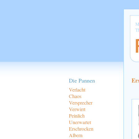
M
T
Er
Die Pannen
Verlacht
Chaos
Versprecher
Verwirrt
Peinlich
Unerwartet
Erschrocken
Albern