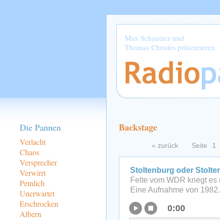
Max Schautzer und
Thomas Christes präsentieren
Backstage
Die Pannen
Verlacht
« zurück
Seite
1
Chaos
Versprecher
Stoltenburg oder Stolt
Verwirrt
Felte vom WDR kriegt es 
Peinlich
Eine Aufnahme von 1982.
Unerwartet
Erschrocken
0:00
Albern