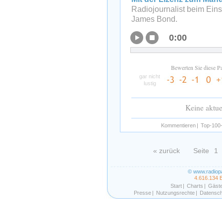
Radiojournalist beim Ein
James Bond.
0:00
Bewerten Sie diese P
gar nicht
lustig
Keine aktu
Kommentieren
|
Top-100-
« zurück
Seite
1
© www.radiop
4.616.134 
Start
|
Charts
|
Gäst
Presse
|
Nutzungsrechte
|
Datensch