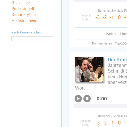
Backstage
Professionell
Bewerten Sie diese P
Reporterglück
gar nicht
Haarsträubend
lustig
Keine aktu
Nach Pannen suchen:
Kommentieren
|
Top-100-
Der Profi
Jahrzehnt
Schmidt 
beim Nor
aber verz
Wort.
0:00
Bewerten Sie diese P
gar nicht
lustig